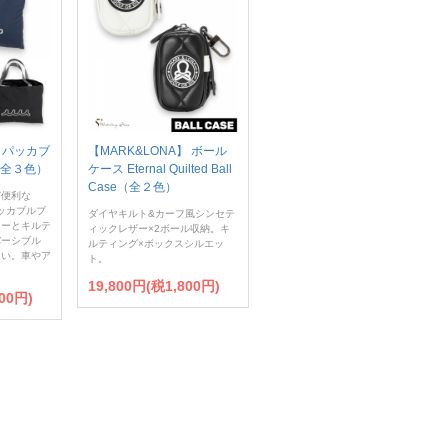
E】パッカブ
【MARK&LONA】 ボール
（全３色）
ケース Eternal Quilted Ball
Case（全２色）
び便利な
】パッカブルブ
ダイヤキルト&カーフ風シンセテ
ァーとキルテ
ィックレザー×2ボール収納。キ
バーシブル
ルティング×ボックスシルエッ
良い。車やア
ト。
19,800円(税1,800円)
00円)