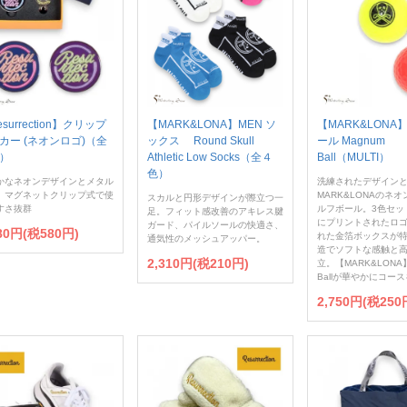
surrection】クリップ
【MARK&LONA】MEN ソ
【MARK&LONA
カー (ネオンロゴ)（全
ックス Round Skull
ール Magnum
）
Athletic Low Socks（全４
Ball（MULTI）
色）
かなネオンデザインとメタル
洗練されたデザイン
、マグネットクリップ式で使
MARK&LONAのネ
スカルと円形デザインが際立つ一
すさ抜群
ルフボール。3色セッ
足。フィット感改善のアキレス腱
にプリントされたロ
ガード、パイルソールの快適さ、
380円(税580円)
れた金箔ボックスが特
通気性のメッシュアッパー。
造でソフトな感触と
2,310円(税210円)
立。【MARK&LONA】
Ballが華やかにコー
2,750円(税250