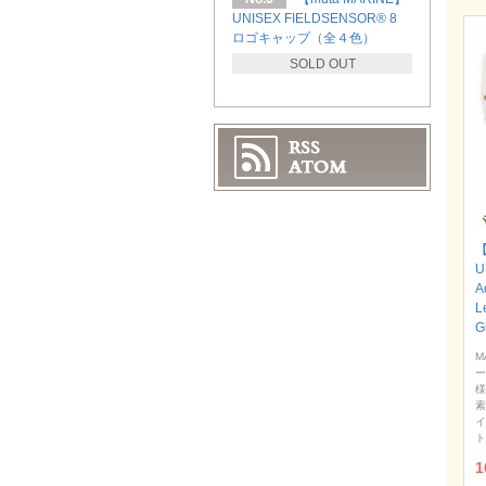
UNISEX FIELDSENSOR®︎ 8
ロゴキャップ（全４色）
SOLD OUT
【
U
A
L
G
M
ー
様
素
イ
ト
1