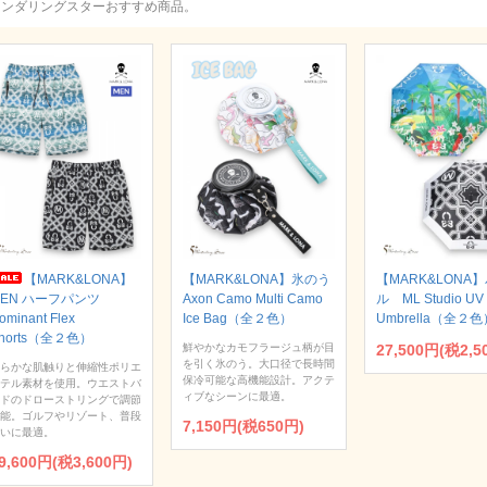
ワンダリングスターおすすめ商品。
【MARK&LONA】
【MARK&LONA】氷のう
【MARK&LONA
MEN ハーフパンツ
Axon Camo Multi Camo
ル ML Studio UV 
ominant Flex
Ice Bag（全２色）
Umbrella（全２色
horts（全２色）
鮮やかなカモフラージュ柄が目
27,500円(税2,5
を引く氷のう。大口径で長時間
らかな肌触りと伸縮性ポリエ
保冷可能な高機能設計。アクテ
テル素材を使用。ウエストバ
ィブなシーンに最適。
ドのドローストリングで調節
能。ゴルフやリゾート、普段
7,150円(税650円)
いに最適。
9,600円(税3,600円)