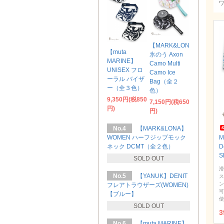
【MARK&LONA】
【muta
氷のう Axon
MARINE】
Camo Multi
UNISEX フロ
Camo Ice
ーラル バイザ
Bag（全２
ー（全３色）
色）
9,350円(税850
7,150円(税650
円)
円)
No.4
【MARK&LONA】
WOMEN ハーフジップモック
ネック DCMT（全２色）
D
S
SOLD OUT
滑
No.5
【YANUK】DENIT
ス
ン
フレアトラウザーズ(WOMEN)
可
【ブルー】
使
SOLD OUT
3
No.6
【muta MARINE】