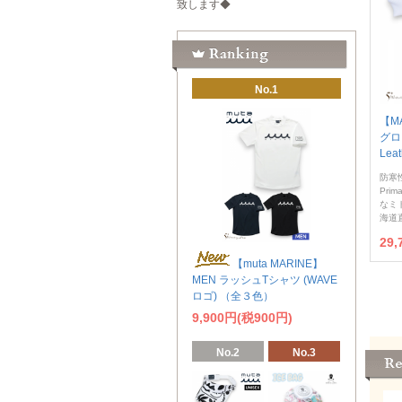
致します◆
No.1
【MA
グロー
Lea
防寒
Pri
なミ
海道
29,
【muta MARINE】
MEN ラッシュTシャツ (WAVE
ロゴ) （全３色）
9,900円(税900円)
No.2
No.3