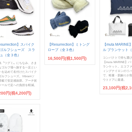
surrection】スパイク
【Resurrection】ミトング
【muta MARIN
ゴルフシューズ スラ
ローブ（全３色）
ル ブランケット
ュ（全３色）
16,500円(税1,500円)
コンパクトで持ち運
【muta MARINE
鳥〝ツグミ〟にちなみ、さま
ランケット。エコフ
なゴルフ場へ旅する一足とい
ィングナイロンのリ
いを込めて名付けたスパイク
で、軽量・肌触りが
ゴルフシューズ。Vibramソ
ウトドアに最適。
搭載で安定感抜群。アーチ状
ソールで足への負担を軽減。
23,100円(税2,1
200円(税4,200円)