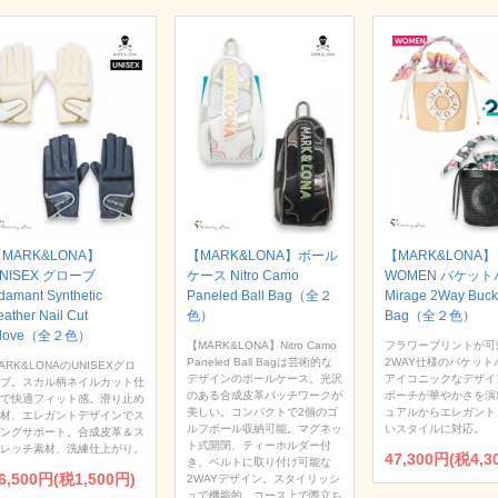
MARK&LONA】
【MARK&LONA】ボール
【MARK&LONA】
NISEX グローブ
ケース Nitro Camo
WOMEN バケッ
damant Synthetic
Paneled Ball Bag（全２
Mirage 2Way Buck
eather Nail Cut
色）
Bag（全２色）
love（全２色）
【MARK&LONA】Nitro Camo
フラワープリントが可
Paneled Ball Bagは芸術的な
2WAY仕様のバケット
ARK&LONAのUNISEXグロ
デザインのボールケース。光沢
アイコニックなデザイ
ブ。スカル柄ネイルカット仕
のある合成皮革パッチワークが
ポーチが華やかさを演
で快適フィット感。滑り止め
美しい。コンパクトで2個のゴ
ュアルからエレガント
材、エレガントデザインでス
ルフボール収納可能。マグネッ
いスタイルに対応。
ングサポート。合成皮革＆ス
ト式開閉、ティーホルダー付
レッチ素材、洗練仕上がり。
47,300円(税4,3
き、ベルトに取り付け可能な
6,500円(税1,500円)
2WAYデザイン。スタイリッシ
ュで機能的、コース上で際立ち