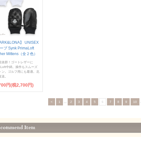
RK&LONA】 UNISEX
ブ Synk PrimaLoft
ther Mittens（全２色）
性抜群！ゴートレザーに
maLoft中綿。操作もスムーズ
トン。ゴルフ用にも最適。北
直送。
700円(税2,700円)
<
1
...
2
3
4
5
6
7
8
9
10