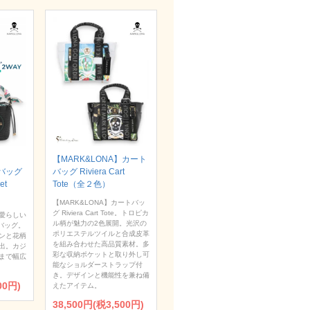
【MARK&LONA】カート
トバッグ
バッグ Riviera Cart
et
Tote（全２色）
【MARK&LONA】カートバッ
グ Riviera Cart Tote。トロピカ
愛らしい
ル柄が魅力の2色展開。光沢の
バッグ。
ポリエステルツイルと合成皮革
ンと花柄
を組み合わせた高品質素材。多
出。カジ
彩な収納ポケットと取り外し可
まで幅広
能なショルダーストラップ付
き。デザインと機能性を兼ね備
00円)
えたアイテム。
38,500円(税3,500円)