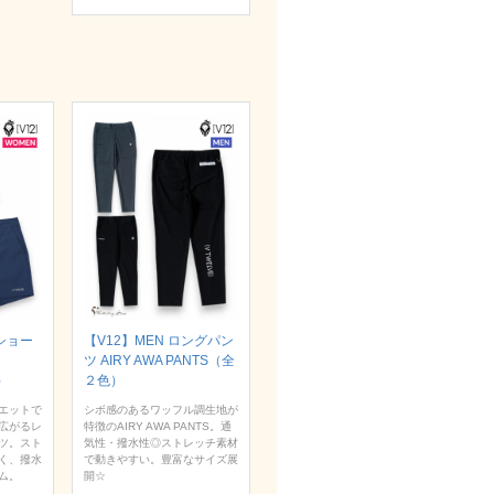
 ショー
【V12】MEN ロングパン
ツ AIRY AWA PANTS（全
）
２色）
エットで
シボ感のあるワッフル調生地が
広がるレ
特徴のAIRY AWA PANTS。通
ツ。スト
気性・撥水性◎ストレッチ素材
く、撥水
で動きやすい。豊富なサイズ展
ム。
開☆