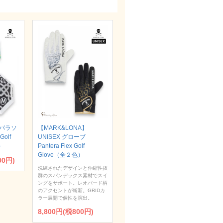
】パラソ
【MARK&LONA】
Golf
UNISEX グローブ
）
Pantera Flex Golf
Glove（全２色）
00円)
洗練されたデザインと伸縮性抜
群のスパンデックス素材でスイ
ングをサポート。レオパード柄
のアクセントが斬新。GRIDカ
ラー展開で個性を演出。
8,800円(税800円)