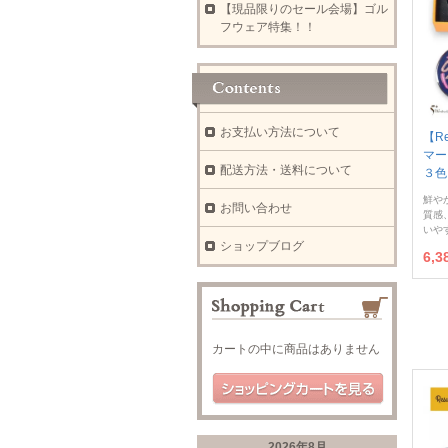
【現品限りのセール会場】ゴル
フウェア特集！！
お支払い方法について
【Re
マー
配送方法・送料について
３色
鮮や
お問い合わせ
質感
いや
ショップブログ
6,
カートの中に商品はありません
2026年8月