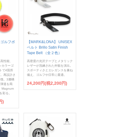
】ゴルフボ
【MARK&LONA】 UNISEX
ベルト Brillo Satin Finish
Tape Belt （全２色）
と高性能、
高密度の光沢テープとメタリック
オンカラーゴ
レザーが洗練された外観を演出。
トで4箇所
スポーティさとエレガンスを兼ね
ゴ。再設計さ
備え、ゴルフや日常に最適。
徴。3層構
24,200円(税2,200円)
高弾道を両
Magnum
スを彩る。
円)