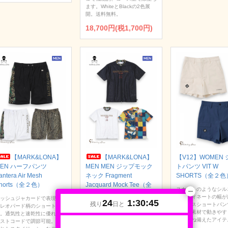
ます。WhiteとBlackの2色展
開。送料無料。
18,700円(税1,700円)
【MARK&LONA】
【MARK&LONA】
【V12】WOMEN
MEN ハーフパンツ
MEN MEN ジップモック
トパンツ VIT W
antera Air Mesh
ネック Fragment
SHORTS（全２色
horts（全２色）
Jacquard Mock Tee（全
スカートのようなシル
２色）
コーディネートの幅が
ッシュジャカードで表現され
24
1:30:44
残り
日と
ディースショートパン
レオパード柄のショートパン
軽量メッシュ素材にヒョウ柄が
レッチ素材で動きやす
。通気性と速乾性に優れ、ウ
施されたMEN ジップモックネ
性も兼ね備えたアイテ
ストコードで調節可能。洗練
ックTee。通気性抜群でリラッ