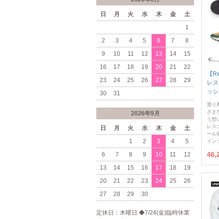
日
月
火
水
木
金
土
1
2
3
4
5
6
7
8
9
10
11
12
13
14
15
16
17
18
19
20
21
22
【Re
23
24
25
26
27
28
29
レス
ッシ
30
31
渡り
ざま
2026年9月
う想
レス
日
月
火
水
木
金
土
ール
1
2
3
4
5
イン
46,
6
7
8
9
10
11
12
13
14
15
16
17
18
19
20
21
22
23
24
25
26
27
28
29
30
定休日：木曜日 ◆7/24(金)臨時休業