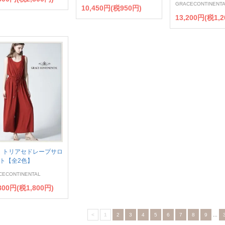
GRACECONTINENT
10,450円(税950円)
13,200円(税1,2
トリアセドレープサロ
ト【全2色】
CECONTINENTAL
800円(税1,800円)
<
1
2
3
4
5
6
7
8
9
...