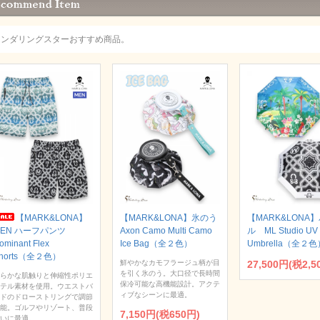
ワンダリングスターおすすめ商品。
【MARK&LONA】
【MARK&LONA】氷のう
【MARK&LONA
MEN ハーフパンツ
Axon Camo Multi Camo
ル ML Studio UV 
ominant Flex
Ice Bag（全２色）
Umbrella（全２色
horts（全２色）
鮮やかなカモフラージュ柄が目
27,500円(税2,5
を引く氷のう。大口径で長時間
らかな肌触りと伸縮性ポリエ
保冷可能な高機能設計。アクテ
テル素材を使用。ウエストバ
ィブなシーンに最適。
ドのドローストリングで調節
能。ゴルフやリゾート、普段
7,150円(税650円)
いに最適。