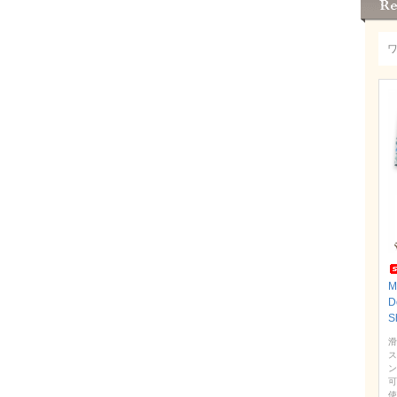
D
S
滑
ス
ン
可
使