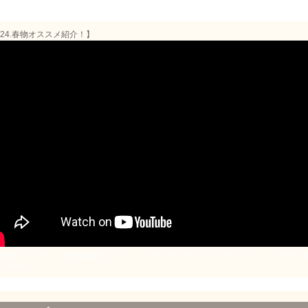
024.春物オススメ紹介！
】
姫路/ミラオーウェン姫路/姫路セレクトショップ モンクレール/タトラス/セレクトショップ/ダブスタ 正規
ムータ神戸