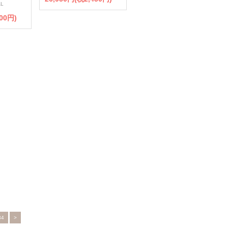
AL
00円)
34
>