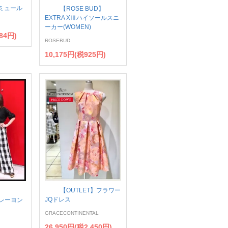
ll ミュール
【ROSE BUD】
EXTRA XⅢハイソールスニ
ーカー(WOMEN)
84円)
ROSEBUD
10,175円(税925円)
【OUTLET】フラワー
JQドレス
】レーヨン
GRACECONTINENTAL
26,950円(税2,450円)