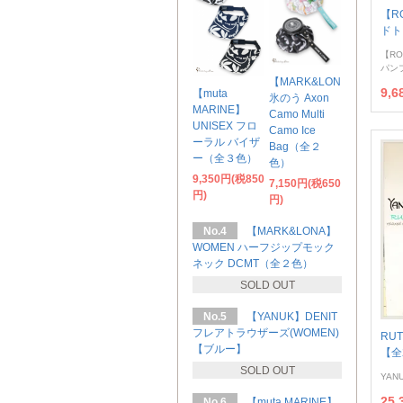
【R
ドト
【R
パン
【MARK&LONA】
9,
【muta
氷のう Axon
MARINE】
Camo Multi
UNISEX フロ
Camo Ice
ーラル バイザ
Bag（全２
ー（全３色）
色）
9,350円(税850
7,150円(税650
円)
円)
No.4
【MARK&LONA】
WOMEN ハーフジップモック
ネック DCMT（全２色）
SOLD OUT
No.5
【YANUK】DENIT
フレアトラウザーズ(WOMEN)
RUT
【ブルー】
【全
SOLD OUT
YAN
25,
No.6
【muta MARINE】