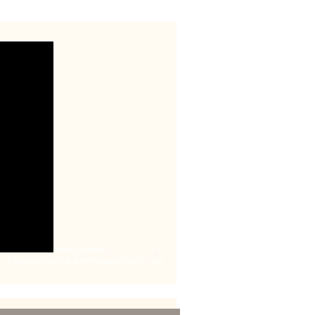
MONCLER姫路/グレースコンチネ
取扱店/関西/兵庫県/神戸/muta/明石/加古川/飾