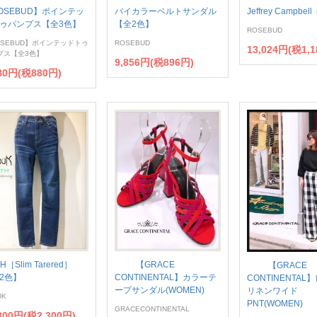
OSEBUD】ポインテッ
バイカラーベルトサンダル
Jeffrey Campbe
ゥパンプス【全3色】
【全2色】
ROSEBUD
OSEBUD】ポインテッドトゥ
ROSEBUD
13,024円(税1,1
プス【全3色】
9,856円(税896円)
680円(税880円)
H［Slim Tarered］
【GRACE
【GRACE
2色】
CONTINENTAL】カラーテ
CONTINENTAL
ープサンダル(WOMEN)
リネンワイド
UK
PNT(WOMEN)
GRACECONTINENTAL
300円(税2,300円)