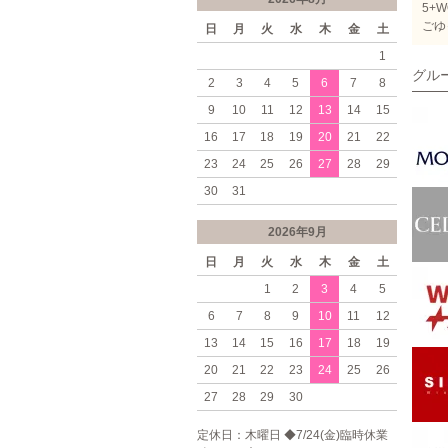
5+
ごゆ
日
月
火
水
木
金
土
1
グル
2
3
4
5
6
7
8
9
10
11
12
13
14
15
16
17
18
19
20
21
22
23
24
25
26
27
28
29
30
31
2026年9月
日
月
火
水
木
金
土
1
2
3
4
5
6
7
8
9
10
11
12
13
14
15
16
17
18
19
20
21
22
23
24
25
26
27
28
29
30
定休日：木曜日 ◆7/24(金)臨時休業