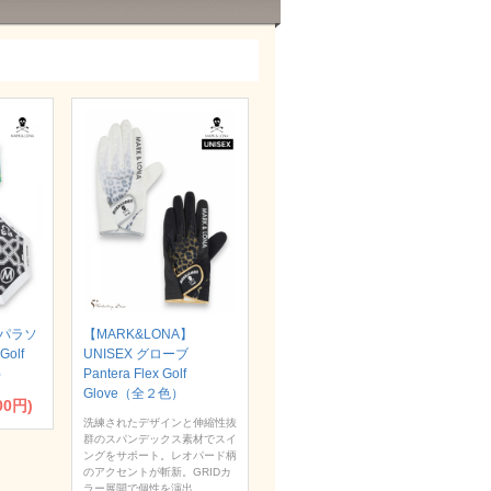
】パラソ
【MARK&LONA】
Golf
UNISEX グローブ
）
Pantera Flex Golf
Glove（全２色）
00円)
洗練されたデザインと伸縮性抜
群のスパンデックス素材でスイ
ングをサポート。レオパード柄
のアクセントが斬新。GRIDカ
ラー展開で個性を演出。