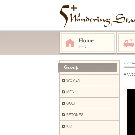
ホーム
WO
WOMEN
MEN
GOLF
BETONES
KID