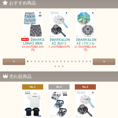
おすすめ商品
【MARK&
【MARK&LON
【MARK&LON
【MARK&L
LONA】MEN
A】氷のう
A】パラソル
A】UNI
39,600円(税3,600
7,150円(税650円)
27,500円(税2,500
8,800円(税80
円)
円)
<
>
売れ筋商品
No.1
No.2
No.3
No.4