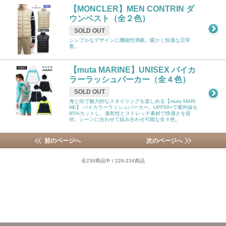
【MONCLER】MEN CONTRIN ダ
ウンベスト（全２色）
SOLD OUT
シンプルなデザインに機能性満載。暖かく快適な日常
着。
【muta MARINE】UNISEX バイカ
ラーラッシュパーカー（全４色）
SOLD OUT
海と街で魅力的なスタイリングを楽しめる【muta MARI
NE】 バイカラーラッシュパーカー。UPF50+で紫外線を
95%カットし、速乾性とストレッチ素材で快適さを提
供。シーンに合わせて組み合わせ可能な全４色。
前のページへ
次のページへ
全236商品中 / 226-234商品
MONCLER姫路/BALR姫路/DSQUARED2姫路/姫路セレクトショップ モン
クレール/ボーラー/ディースクエアード/メンズセレクトショップ 正規取扱
店/関西/兵庫県/神戸/muta/明石/加古川/飾磨/ムータ神戸