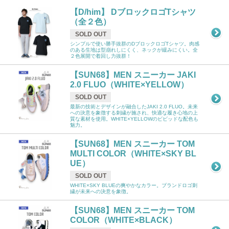
【D/him】 DブロックロゴTシャツ
（全２色）
SOLD OUT
シンプルで使い勝手抜群のDブロックロゴTシャツ。肉感
のある生地は型崩れしにくく、ネックが緩みにくい。全
２色展開で着回し力抜群！
【SUN68】MEN スニーカー JAKI
2.0 FLUO（WHITE×YELLOW）
SOLD OUT
最新の技術とデザインが融合したJAKI 2.0 FLUO。未来
への決意を象徴する刺繍が施され、快適な履き心地の上
質な素材を使用。WHITE×YELLOWのビビッドな配色も
魅力。
【SUN68】MEN スニーカー TOM
MULTI COLOR（WHITE×SKY BL
UE）
SOLD OUT
WHITE×SKY BLUEの爽やかなカラー。ブランドロゴ刺
繍が未来への決意を象徴。
【SUN68】MEN スニーカー TOM
COLOR（WHITE×BLACK）