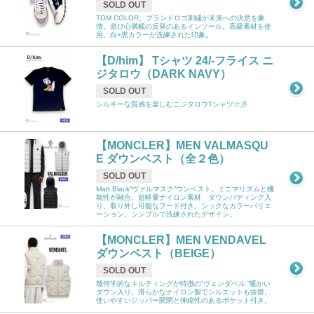
SOLD OUT
TOM COLOR。ブランドロゴ刺繍が未来への決意を象
徴。遊び心満載の反発のあるインソール。高級素材を使
用。白×黒カラーが洗練された印象。
【D/him】 Tシャツ 24/-フライス ニ
ジタロウ（DARK NAVY）
SOLD OUT
シルキーな質感を楽しむニジタロウTシャツ☆彡
【MONCLER】MEN VALMASQU
E ダウンベスト（全２色）
SOLD OUT
Matt Black“ヴァルマスク”ウンベスト。ミニマリズムと機
能性が融合。超軽量ナイロン素材、ダウンパディング入
り、取り外し可能なフード付き。シックなカラーバリエ
ーション。シンプルで洗練されたデザイン。
【MONCLER】MEN VENDAVEL
ダウンベスト（BEIGE）
SOLD OUT
幾何学的なキルティングが特徴の“ヴェンダベル ”暖かい
ダウン入り。滑らかなナイロン製でシルエットも抜群。
使いやすいジッパー開閉と伸縮性のあるポケット付き。