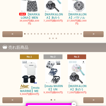
【MARK&
【MARK&LON
【MARK&LON
【MARK&L
LONA】MEN
A】氷のう
A】パラソル
A】UNI
39,600円(税3,600
7,150円(税650円)
27,500円(税2,500
8,800円(税80
円)
円)
<
>
売れ筋商品
No.1
No.2
No.3
No.4
【muta MARIN
【MARK&LON
【MARK&L
【muta
E】UN
A】氷のう
A】WOM
MARINE】ME
9,350円(税850円)
7,150円(税650円)
SOLD OU
9,900円(税900円)
<
>