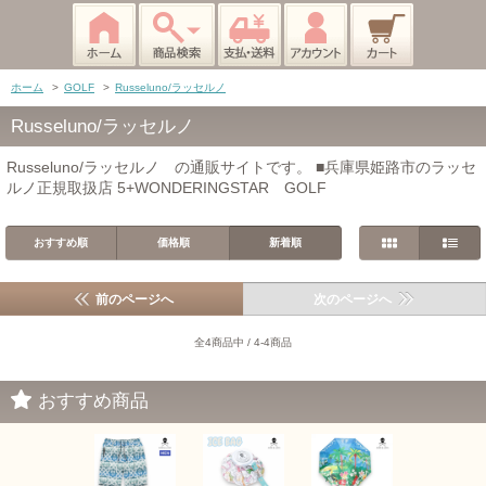
ホーム
>
GOLF
>
Russeluno/ラッセルノ
Russeluno/ラッセルノ
Russeluno/ラッセルノ の通販サイトです。 ■兵庫県姫路市のラッセ
ルノ正規取扱店 5+WONDERINGSTAR GOLF
おすすめ順
価格順
新着順
前のページへ
次のページへ
全4商品中 / 4-4商品
おすすめ商品