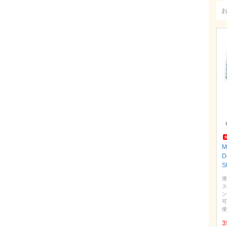
D
S
滑
ス
ン
可
使
3