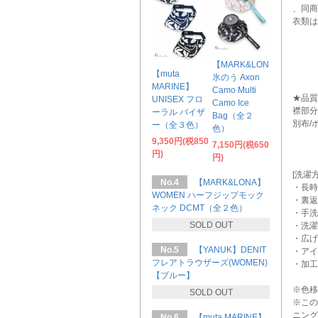
、同商
衣類は
【MARK&LONA】
【muta
氷のう Axon
MARINE】
Camo Multi
★品質
UNISEX フロ
Camo Ice
襟部分
ーラル バイザ
Bag（全２
別布/
ー（全３色）
色）
9,350円(税850
7,150円(税650
円)
円)
[洗濯方
No.4
【MARK&LONA】
・長時
WOMEN ハーフジップモック
・裏返
ネック DCMT（全２色）
・手洗
SOLD OUT
・洗濯
・広げ
No.5
【YANUK】DENIT
・アイ
フレアトラウザーズ(WOMEN)
・加工
【ブルー】
※色移
SOLD OUT
※この
ニング
No.6
【muta MARINE】