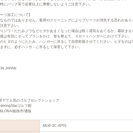
時にバッグ等で必要以上に摩擦しないようご注意下さい。
ーツ加工について】
なものではありません。着用やクリーニングによりプリーツが消失する恐れがあり
注意下さい。
りジワ・たたみジワなどヒダがあまくなった場合は軽く蒸気をあてるか、霧吹きを
後は布目にそってブラシをかけ、形を整えて、スカートハンガーにかけて下さい。
のヒダのようにたたみ、ハンガーに吊るして自然乾燥させてください。ヒダをのば
まずに、必ずハンガ－に吊るして保菅して下さい。
IN JAPAN
県下で人気のゴルフセレクトショップ
nderingStarゴルフ館
&LONA/姫路市/通販
MLW-3C-AP01