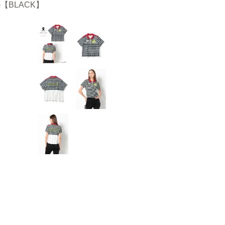
N)【BLACK】