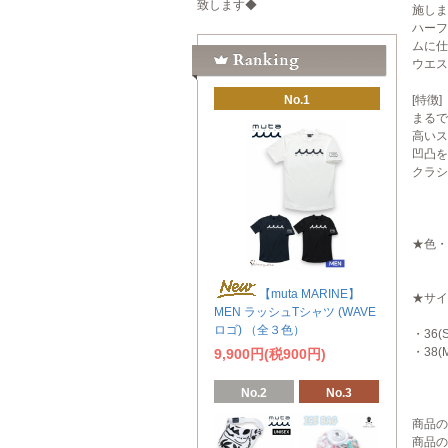
致します◆
施しま
ハーフ
ムに仕
ウエス
No.1
[特徴]
まるで
高いス
凹凸を
クラシ
★色・
【muta MARINE】
★サイズ
MEN ラッシュTシャツ (WAVE
ロゴ) （全３色）
・36(
・38(
9,900円(税900円)
No.2
No.3
商品の
商品の