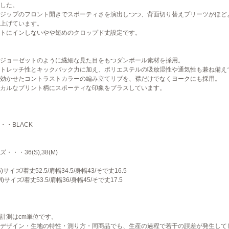
した。
ジップのフロント開きでスポーティさを演出しつつ、背面切り替えプリーツがほど
上げています。
トにインしないやや短めのクロップド丈設定です。
ジョーゼットのように繊細な見た目をもつダンボール素材を採用。
トレッチ性とキックバック力に加え、ポリエステルの吸放湿性や通気性も兼ね備え
効かせたコントラストカラーの編み立てリブを、襟だけでなくヨークにも採用。
カルなプリント柄にスポーティな印象をプラスしています。
・・BLACK
・・・36(S),38(M)
S)サイズ/着丈52.5/肩幅34.5/身幅43/そで丈16.5
M)サイズ/着丈53.5/肩幅36/身幅45/そで丈17.5
計測はcm単位です。
デザイン・生地の特性・測り方・同商品でも、生産の過程で若干の誤差が発生して