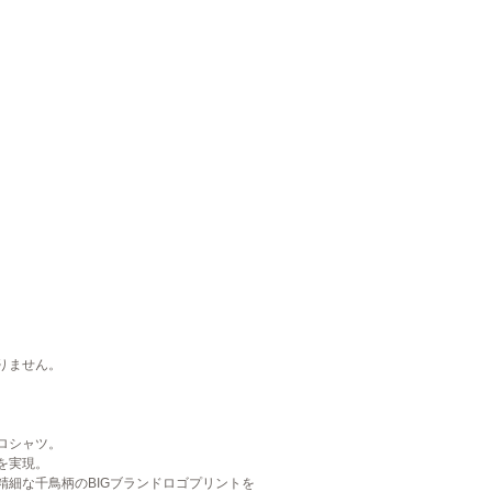
りません。
ロシャツ。
を実現。
細な千鳥柄のBIGブランドロゴプリントを