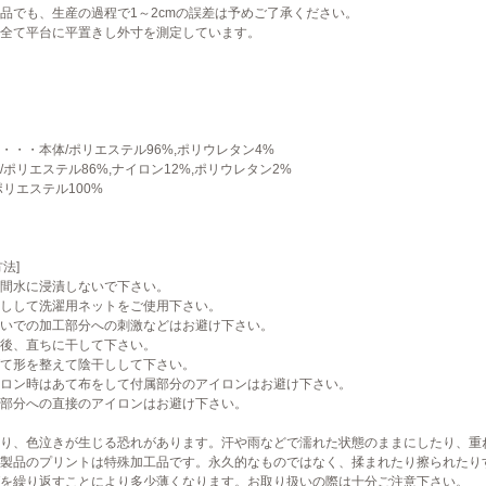
品でも、生産の過程で1～2cmの誤差は予めご了承ください。
全て平台に平置きし外寸を測定しています。
・・・本体/ポリエステル96%,ポリウレタン4%
/ポリエステル86%,ナイロン12%,ポリウレタン2%
ポリエステル100%
法]
間水に浸漬しないで下さい。
しして洗濯用ネットをご使用下さい。
いでの加工部分への刺激などはお避け下さい。
後、直ちに干して下さい。
て形を整えて陰干しして下さい。
ロン時はあて布をして付属部分のアイロンはお避け下さい。
部分への直接のアイロンはお避け下さい。
り、色泣きが生じる恐れがあります。汗や雨などで濡れた状態のままにしたり、重
製品のプリントは特殊加工品です。永久的なものではなく、揉まれたり擦られたり
を繰り返すことにより多少薄くなります。お取り扱いの際は十分ご注意下さい。