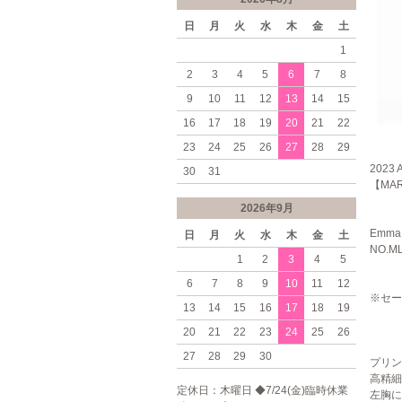
日
月
火
水
木
金
土
1
2
3
4
5
6
7
8
9
10
11
12
13
14
15
16
17
18
19
20
21
22
23
24
25
26
27
28
29
2023 
30
31
【MA
2026年9月
Emma 
日
月
火
水
木
金
土
NO.M
1
2
3
4
5
6
7
8
9
10
11
12
※セー
13
14
15
16
17
18
19
20
21
22
23
24
25
26
27
28
29
30
プリン
高精細
定休日：木曜日 ◆7/24(金)臨時休業
左胸に