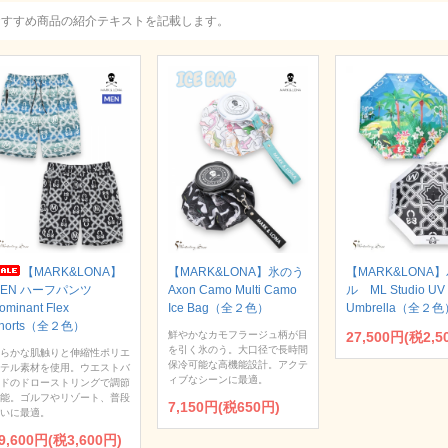
おすすめ商品の紹介テキストを記載します。
【MARK&LONA】
【MARK&LONA】氷のう
【MARK&LONA
MEN ハーフパンツ
Axon Camo Multi Camo
ル ML Studio UV 
ominant Flex
Ice Bag（全２色）
Umbrella（全２色
horts（全２色）
鮮やかなカモフラージュ柄が目
27,500円(税2,5
を引く氷のう。大口径で長時間
らかな肌触りと伸縮性ポリエ
保冷可能な高機能設計。アクテ
テル素材を使用。ウエストバ
ィブなシーンに最適。
ドのドローストリングで調節
能。ゴルフやリゾート、普段
7,150円(税650円)
いに最適。
9,600円(税3,600円)