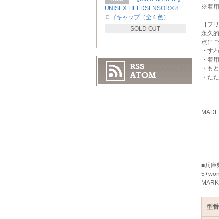
※着用
UNISEX FIELDSENSOR®︎ 8
ロゴキャップ（全４色）
【プリ
SOLD OUT
永久的
点にご
・すわ
・着用
・もと
・たた
MADE 
■兵庫
5+wo
MARK
型番