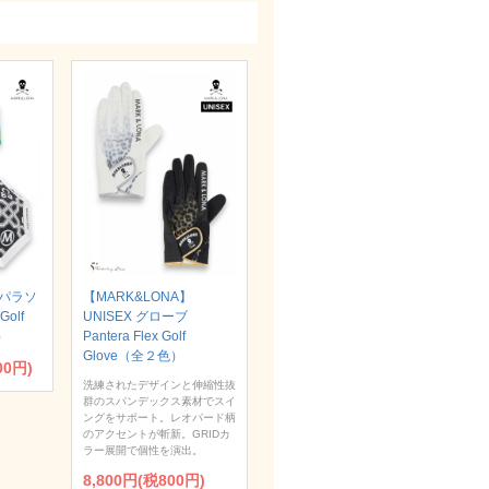
】パラソ
【MARK&LONA】
Golf
UNISEX グローブ
）
Pantera Flex Golf
Glove（全２色）
00円)
洗練されたデザインと伸縮性抜
群のスパンデックス素材でスイ
ングをサポート。レオパード柄
のアクセントが斬新。GRIDカ
ラー展開で個性を演出。
8,800円(税800円)