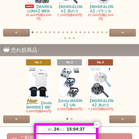
【MARK&
【MARK&LON
【MARK&LON
【MARK&L
LONA】MEN
A】氷のう
A】パラソル
A】UNI
39,600円(税3,600
7,150円(税650円)
27,500円(税2,500
8,800円(税80
円)
円)
<
>
売れ筋商品
No.1
No.2
No.3
No.4
【muta MARIN
【MARK&LON
【MARK&L
【muta
E】UN
A】氷のう
A】WOM
MARINE】ME
9,350円(税850円)
7,150円(税650円)
SOLD OU
9,900円(税900円)
<
>
24
15:04:37
残り
日と
ご利用ガイド