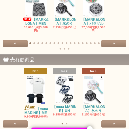
【MARK&
【MARK&LON
【MARK&LON
【MARK&L
LONA】MEN
A】氷のう
A】パラソル
A】UNI
39,600円(税3,600
7,150円(税650円)
27,500円(税2,500
8,800円(税80
円)
円)
<
>
売れ筋商品
No.1
No.2
No.3
No.4
【muta MARIN
【MARK&LON
【MARK&L
【muta
E】UN
A】氷のう
A】WOM
MARINE】ME
9,350円(税850円)
7,150円(税650円)
SOLD OU
9,900円(税900円)
<
>