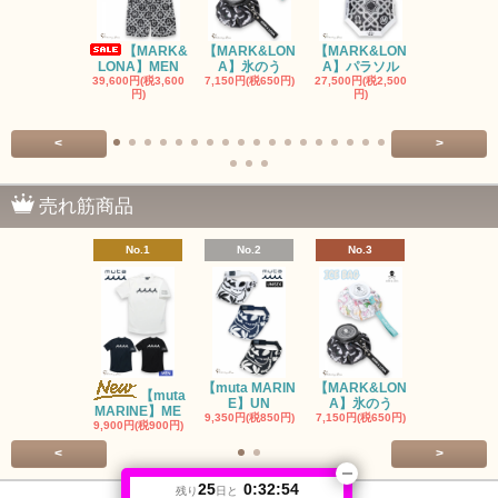
【MARK&
【MARK&LON
【MARK&LON
【MARK&L
LONA】MEN
A】氷のう
A】パラソル
A】UNI
39,600円(税3,600
7,150円(税650円)
27,500円(税2,500
8,800円(税80
円)
円)
<
>
売れ筋商品
No.1
No.2
No.3
No.4
【muta MARIN
【MARK&LON
【MARK&L
【muta
E】UN
A】氷のう
A】WOM
MARINE】ME
9,350円(税850円)
7,150円(税650円)
SOLD OU
9,900円(税900円)
<
>
25
0:32:53
残り
日と