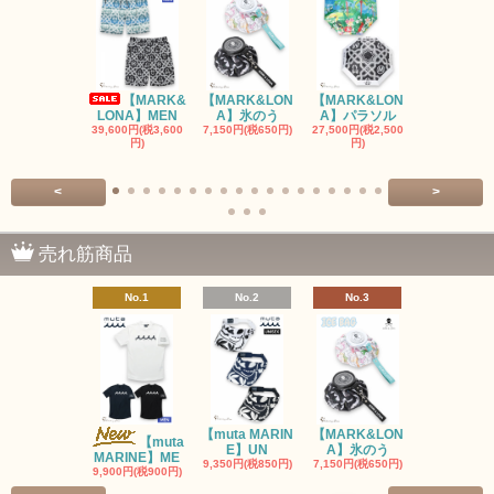
【MARK&
【MARK&LON
【MARK&LON
【MARK&L
LONA】MEN
A】氷のう
A】パラソル
A】UNI
39,600円(税3,600
7,150円(税650円)
27,500円(税2,500
8,800円(税80
円)
円)
<
>
売れ筋商品
No.1
No.2
No.3
No.4
【muta MARIN
【MARK&LON
【MARK&L
【muta
E】UN
A】氷のう
A】WOM
MARINE】ME
9,350円(税850円)
7,150円(税650円)
SOLD OU
9,900円(税900円)