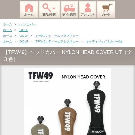
ホーム
>
ヘッドカバー
ホーム
>
GOLF
ホーム
>
GOLF
>
TFW49 / ティーエフダブリュー
ホーム
>
GOLF
>
TFW49 / ティーエフダブリュー
>
キャディバッグ＆カバー類
【TFW49】ヘッドカバー NYLON HEAD COVER UT（全
３色）