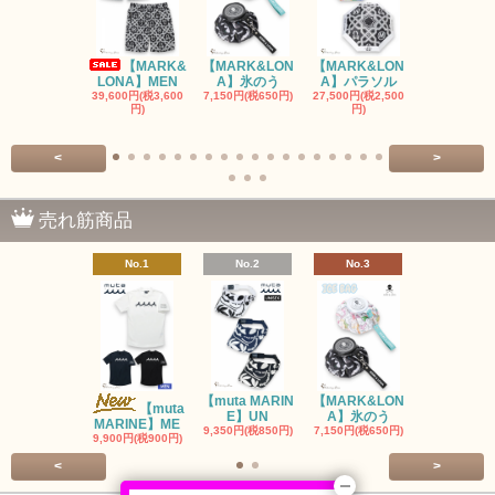
【MARK&
【MARK&LON
【MARK&LON
【MARK&L
LONA】MEN
A】氷のう
A】パラソル
A】UNI
39,600円(税3,600
7,150円(税650円)
27,500円(税2,500
8,800円(税80
円)
円)
<
>
売れ筋商品
No.1
No.2
No.3
No.4
【muta MARIN
【MARK&LON
【MARK&L
【muta
E】UN
A】氷のう
A】WOM
MARINE】ME
9,350円(税850円)
7,150円(税650円)
SOLD OU
9,900円(税900円)
<
>