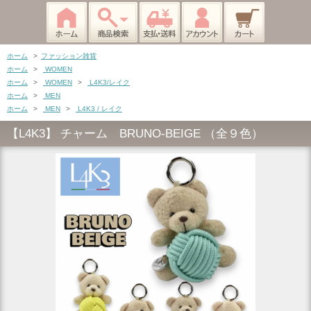
ホーム
>
ファッション雑貨
ホーム
>
WOMEN
ホーム
>
WOMEN
>
L4K3/レイク
ホーム
>
MEN
ホーム
>
MEN
>
L4K3 / レイク
【L4K3】 チャーム BRUNO-BEIGE （全９色）