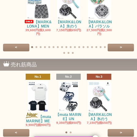
【MARK&
【MARK&LON
【MARK&LON
【MARK&L
LONA】MEN
A】氷のう
A】パラソル
A】UNI
39,600円(税3,600
7,150円(税650円)
27,500円(税2,500
8,800円(税80
円)
円)
<
>
売れ筋商品
No.1
No.2
No.3
No.4
【muta MARIN
【MARK&LON
【MARK&L
【muta
E】UN
A】氷のう
A】WOM
MARINE】ME
9,350円(税850円)
7,150円(税650円)
SOLD OU
9,900円(税900円)
<
>