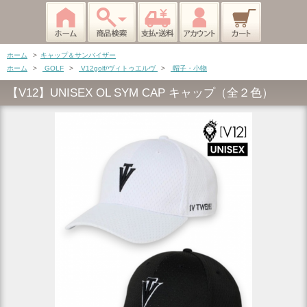
ホーム
>
キャップ＆サンバイザー
ホーム
>
GOLF
>
V12golf/ヴィトゥエルヴ
>
帽子・小物
【V12】UNISEX OL SYM CAP キャップ（全２色）