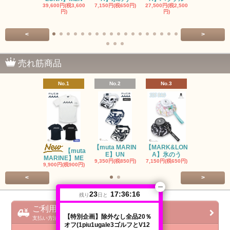
39,600円(税3,600
7,150円(税650円)
27,500円(税2,500
8,800円(税80
円)
円)
<
>
売れ筋商品
No.1
No.2
No.3
No.4
【muta MARIN
【MARK&LON
【MARK&L
【muta
E】UN
A】氷のう
A】WOM
MARINE】ME
9,350円(税850円)
7,150円(税650円)
SOLD OU
9,900円(税900円)
<
>
23
17:36:16
残り
日と
ご利用ガイド
【特別企画】除外なし全品20％
支払い方法 / 配送方法 / 会社概要
オフ(1piu1ugale3ゴルフとV12