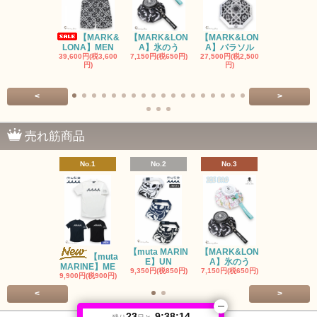
【MARK&
【MARK&LON
【MARK&LON
【MARK&L
LONA】MEN
A】氷のう
A】パラソル
A】UNI
39,600円(税3,600
7,150円(税650円)
27,500円(税2,500
8,800円(税80
円)
円)
<
>
売れ筋商品
No.1
No.2
No.3
No.4
【muta MARIN
【MARK&LON
【MARK&L
【muta
E】UN
A】氷のう
A】WOM
MARINE】ME
9,350円(税850円)
7,150円(税650円)
SOLD OU
9,900円(税900円)
<
>
23
9:38:14