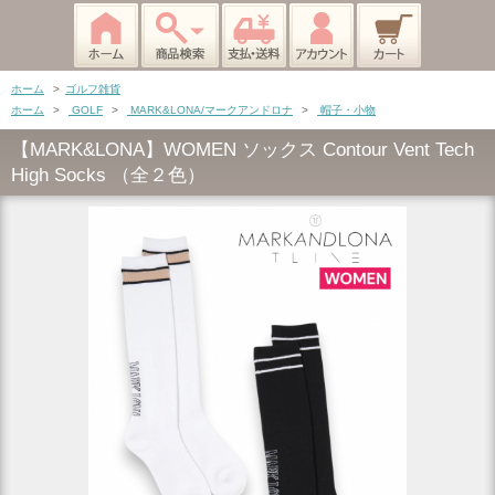
ホーム
>
ゴルフ雑貨
ホーム
>
GOLF
>
MARK&LONA/マークアンドロナ
>
帽子・小物
【MARK&LONA】WOMEN ソックス Contour Vent Tech
High Socks （全２色）