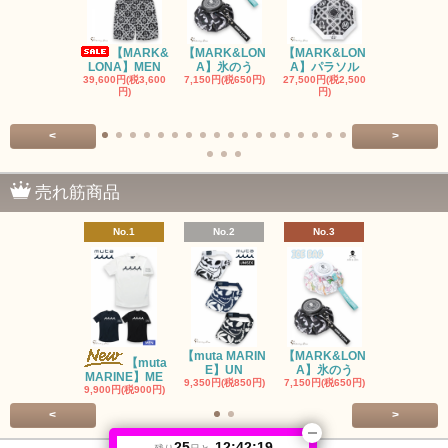
【MARK&
【MARK&LON
【MARK&LON
【MARK&L
LONA】MEN
A】氷のう
A】パラソル
A】UNI
39,600円(税3,600
7,150円(税650円)
27,500円(税2,500
8,800円(税80
円)
円)
<
>
売れ筋商品
No.1
No.2
No.3
No.4
【muta MARIN
【MARK&LON
【MARK&L
【muta
E】UN
A】氷のう
A】WOM
MARINE】ME
9,350円(税850円)
7,150円(税650円)
SOLD OU
9,900円(税900円)
<
>
25
12:42:19