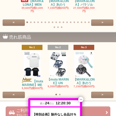
【MARK&
【MARK&LON
【MARK&LON
【MARK&L
LONA】MEN
A】氷のう
A】パラソル
A】UNI
39,600円(税3,600
7,150円(税650円)
27,500円(税2,500
8,800円(税80
円)
円)
<
>
売れ筋商品
No.1
No.2
No.3
No.4
【muta MARIN
【MARK&LON
【MARK&L
【muta
E】UN
A】氷のう
A】WOM
MARINE】ME
9,350円(税850円)
7,150円(税650円)
SOLD OU
9,900円(税900円)
<
>
24
12:20:30
残り
日と
ご利用ガイド
【特別企画】除外なし全品20％
支払い方法 / 配送方法 / 会社概要