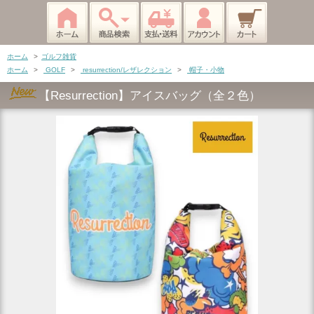
ホーム
>
ゴルフ雑貨
ホーム
>
GOLF
>
resurrection/レザレクション
>
帽子・小物
【Resurrection】アイスバッグ（全２色）