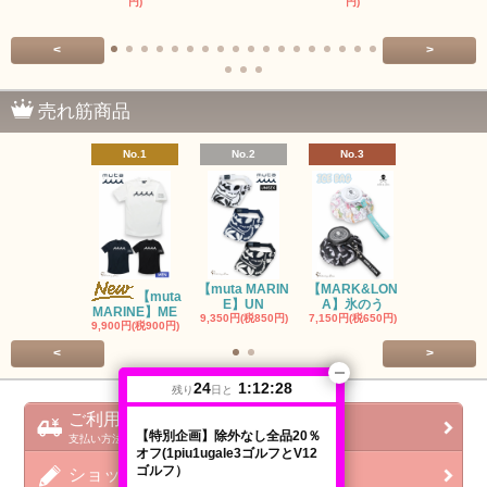
円)
円)
<
>
売れ筋商品
No.1
No.2
No.3
No.4
【muta MARIN
【MARK&LON
【MARK&L
【muta
E】UN
A】氷のう
A】WOM
MARINE】ME
9,350円(税850円)
7,150円(税650円)
SOLD OU
9,900円(税900円)
<
>
24
1:12:27
残り
日と
ご利用ガイド
【特別企画】除外なし全品20％
支払い方法 / 配送方法 / 会社概要
オフ(1piu1ugale3ゴルフとV12
ゴルフ）
ショップブログ