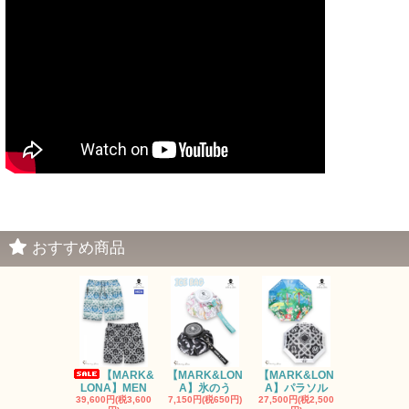
MONCLER姫路/B
ALR姫路/DSQUARED2姫路/姫路セレクトショップ モンクレール/ボーラー/ディースクエアード/
メンズセレクトショップ 正規取扱店/関西/兵庫県/神戸/muta/明石/加古川/飾磨/ムータ神戸
おすすめ商品
【MARK&
【MARK&LON
【MARK&LON
【MARK&L
LONA】MEN
A】氷のう
A】パラソル
A】UNI
39,600円(税3,600
7,150円(税650円)
27,500円(税2,500
8,800円(税80