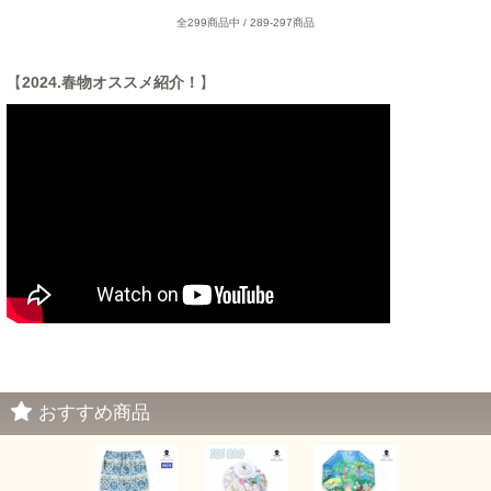
全299商品中 / 289-297商品
【
2024.春物オススメ紹介！
】
MONCLER姫路/B
ALR姫路/DSQUARED2姫路/姫路セレクトショップ モンクレール/ボーラー/ディースクエアード/
メンズセレクトショップ 正規取扱店/関西/兵庫県/神戸/muta/明石/加古川/飾磨/ムータ神戸
おすすめ商品