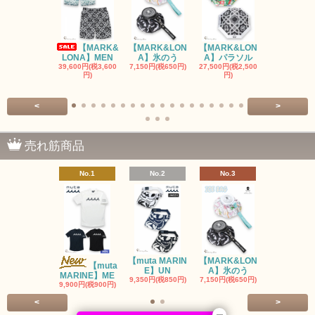
【MARK&
【MARK&LON
【MARK&LON
【MARK&L
LONA】MEN
A】氷のう
A】パラソル
A】UNI
39,600円(税3,600
7,150円(税650円)
27,500円(税2,500
8,800円(税80
円)
円)
<
>
売れ筋商品
No.1
No.2
No.3
No.4
【muta MARIN
【MARK&LON
【MARK&L
【muta
E】UN
A】氷のう
A】WOM
MARINE】ME
9,350円(税850円)
7,150円(税650円)
SOLD OU
9,900円(税900円)
<
>