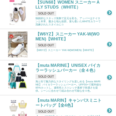
【SUN68】WOMEN スニーカー A
LLY STUDS（WHITE）
SOLD OUT
独創的なスタッズ装飾で足元を彩る。アッパーはナイロ
ンと本革、履き心地も抜群。落ち着いたWHITEカラーで
洗練されたスタイルに☆
【W6YZ】スニーカー YAK-W(WO
MEN)【WHITE】
SOLD OUT
【W6YZ】スニーカー YAK-W(WOMEN)【WHITE】
【muta MARINE】UNISEX バイカ
ラーラッシュパーカー（全４色）
SOLD OUT
海と街で魅力的なスタイリングを楽しめる【muta MARI
NE】 バイカラーラッシュパーカー。UPF50+で紫外線を
95%カットし、速乾性とストレッチ素材で快適さを提
供。シーンに合わせて組み合わせ可能な全４色。
【muta MARIN】キャンバスミニト
ートバッグ【全4色】
SOLD OUT