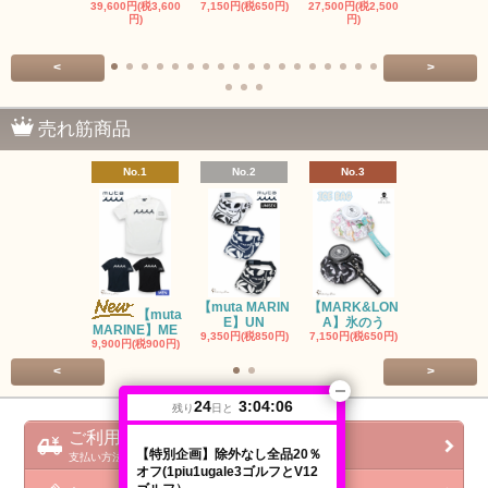
39,600円(税3,600
7,150円(税650円)
27,500円(税2,500
8,800円(税80
円)
円)
<
>
売れ筋商品
No.1
No.2
No.3
No.4
【muta MARIN
【MARK&LON
【MARK&L
【muta
E】UN
A】氷のう
A】WOM
MARINE】ME
9,350円(税850円)
7,150円(税650円)
SOLD OU
9,900円(税900円)
<
>
24
3:04:06
残り
日と
ご利用ガイド
【特別企画】除外なし全品20％
支払い方法 / 配送方法 / 会社概要
オフ(1piu1ugale3ゴルフとV12