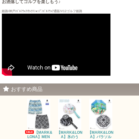
お洒落してゴルフを楽しもう♪
姫路/神戸/ｺﾞﾙﾌｳｪｱ/ｾﾚｸﾄｼｮｯﾌﾟ/ｺﾞﾙﾌｳｪｱ通販/V12ゴルフ姫路
おすすめ商品
【MARK&
【MARK&LON
【MARK&LON
【MARK&L
LONA】MEN
A】氷のう
A】パラソル
A】UNI