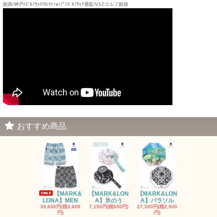
姫路/神戸/ｺﾞﾙﾌｳｪｱ/ｾﾚｸﾄｼｮｯﾌﾟ/ｺﾞﾙﾌｳｪｱ通販/V12ゴルフ姫路
おすすめ商品
【MARK&
【MARK&LON
【MARK&LON
【MARK&L
LONA】MEN
A】氷のう
A】パラソル
A】UNI
39,600円(税3,600
7,150円(税650円)
27,500円(税2,500
8,800円(税80
円)
円)