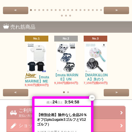
<
>
売れ筋商品
No.1
No.2
No.3
No.4
【muta MARIN
【MARK&LON
【MARK&L
【muta
E】UN
A】氷のう
A】WOM
MARINE】ME
9,350円(税850円)
7,150円(税650円)
SOLD OU
9,900円(税900円)
<
>
24
3:54:57
残り
日と
ご利用ガイド
【特別企画】除外なし全品20％
支払い方法 / 配送方法 / 会社概要
オフ(1piu1ugale3ゴルフとV12
ゴルフ）
ショップブログ