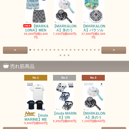
【MARK&
【MARK&LON
【MARK&LON
【MARK&L
LONA】MEN
A】氷のう
A】パラソル
A】UNI
39,600円(税3,600
7,150円(税650円)
27,500円(税2,500
8,800円(税80
円)
円)
<
>
売れ筋商品
No.1
No.2
No.3
No.4
【muta MARIN
【MARK&LON
【MARK&L
【muta
E】UN
A】氷のう
A】WOM
MARINE】ME
9,350円(税850円)
7,150円(税650円)
SOLD OU
9,900円(税900円)